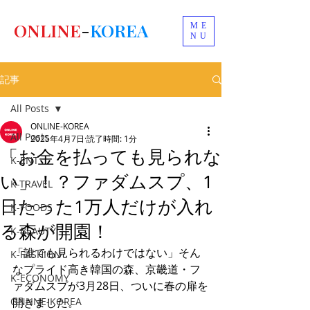
ONLINE
-
KOREA
ME
NU
記事
All Posts
ONLINE-KOREA
All Posts
2025年4月7日
読了時間: 1分
「お金を払っても見られな
K-ENT
い」！？ファダムスプ、1
K-TRAVEL
日たった1万人だけが入れ
K-FOODS
る森が開園！
K-BEAUTY
「誰でも見られるわけではない」そん
K-FASHION
なプライド高き韓国の森、京畿道・フ
K-ECONOMY
ァダムスプが3月28日、ついに春の扉を
ONLINE-KOREA
開きました。