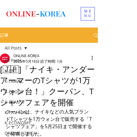
ONLINE
-
KOREA
ME
NU
記事
All Posts
ONLINE-KOREA
All Posts
2025年5月16日
読了時間: 1分
[🇯🇵]「ナイキ・アンダー
K-ENT
アーマーのTシャツが1万
K-TRAVEL
ウォン台！」クーパン、T
K-FOODS
シャツフェアを開催
K-BEAUTY
クーパンは、ナイキなどの人気ブラン
K-FASHION
ドTシャツを1万ウォン台で販売する「T
K-ECONOMY
シャツフェア」を5月25日まで開催する
ONLINE-KOREA
と発表しました。