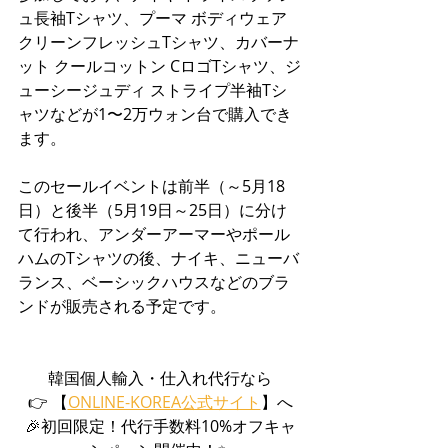
ュ長袖Tシャツ、プーマ ボディウェア 
クリーンフレッシュTシャツ、カバーナ
ット クールコットン CロゴTシャツ、ジ
ューシージュディ ストライプ半袖Tシ
ャツなどが1〜2万ウォン台で購入でき
ます。
このセールイベントは前半（～5月18
日）と後半（5月19日～25日）に分け
て行われ、アンダーアーマーやポール
ハムのTシャツの後、ナイキ、ニューバ
ランス、ベーシックハウスなどのブラ
ンドが販売される予定です。
韓国個人輸入・仕入れ代行なら
👉 【
ONLINE-KOREA公式サイト
】へ
🎉初回限定！代行手数料10%オフキャ