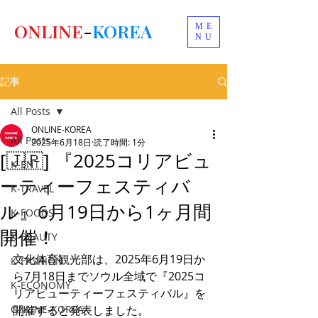
ONLINE
-
KOREA
ME
NU
記事
All Posts
ONLINE-KOREA
All Posts
2025年6月18日
読了時間: 1分
[🇯🇵] 『2025コリアビュ
K-ENT
ーティーフェスティバ
K-TRAVEL
ル』6月19日から1ヶ月間
K-FOODS
開催！
K-BEAUTY
文化体育観光部は、2025年6月19日か
K-FASHION
ら7月18日までソウル全域で『2025コ
K-ECONOMY
リアビューティーフェスティバル』を
ONLINE-KOREA
開催すると発表しました。