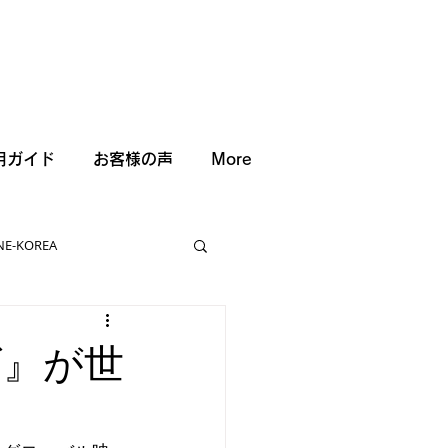
用ガイド
お客様の声
More
NE-KOREA
ズ』が世