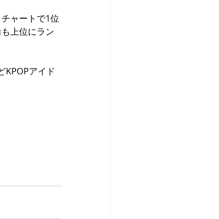
リカチャートで1位
の楽曲も上位にラン
どKPOPアイド