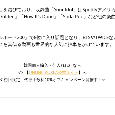
を浴びており、収録曲「Your Idol」はSpotifyアメ
den」「How It's Done」「Soda Pop」など他
ルボード200」で8位に入り話題となり、BTSやTWICEな
ンスを真似る動画も世界的な人気に拍車をかけています。
韓国個人輸入・仕入れ代行なら
👉 【
ONLINE-KOREA公式サイト
】へ
🎉初回限定！代行手数料10%オフキャンペーン開催中！✨