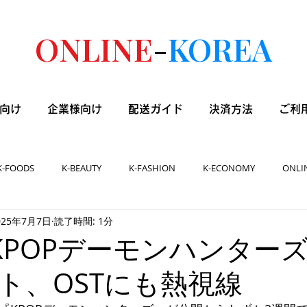
ONLINE
-
KOREA
向け
企業様向け
配送ガイド
決済方法
ご利
K-FOODS
K-BEAUTY
K-FASHION
K-ECONOMY
ONLI
025年7月7日
読了時間: 1分
]『KPOPデーモンハンター
ト、OSTにも熱視線