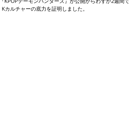
メ映画『KPOPデーモンハンターズ』が公開からわずか2週間
、Kカルチャーの底力を証明しました。