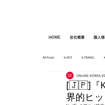
HOME
会社概要
個人様
All Posts
K-ENT
K-TRAVEL
ONLINE-KOREA
2
[🇯🇵
界的ヒッ