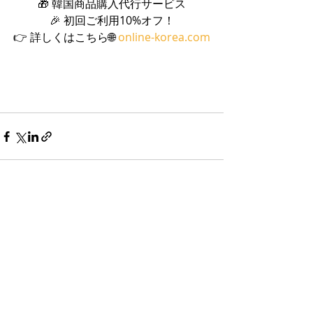
🎁 韓国商品購入代行サービス
🎉 初回ご利用10%オフ！
👉 詳しくはこちら🌐 
online-korea.com
最新記事
すべて表示