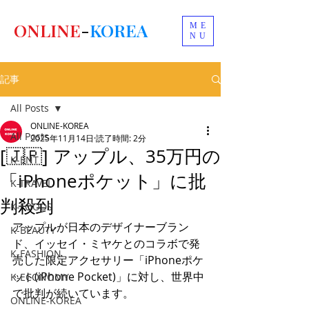
ONLINE
-
KOREA
ME
NU
記事
All Posts
ONLINE-KOREA
All Posts
2025年11月14日
読了時間: 2分
[🇯🇵] アップル、35万円の
K-ENT
「iPhoneポケット」に批
K-TRAVEL
判殺到
K-FOODS
アップルが日本のデザイナーブラン
K-BEAUTY
ド、イッセイ・ミヤケとのコラボで発
K-FASHION
売した限定アクセサリー「iPhoneポケ
ット(iPhone Pocket)」に対し、世界中
K-ECONOMY
で批判が続いています。
ONLINE-KOREA