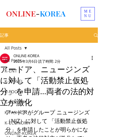
ONLINE
-
KOREA
ME
NU
記事
All Posts
ONLINE-KOREA
All Posts
2025年3月6日
読了時間: 2分
アードア、ニュージンズ
K-ENT
に対して「活動禁止仮処
K-TRAVEL
分」を申請…両者の法的対
K-FOODS
立が激化
K-BEAUTY
アードアがグループ ニュージンズ
K-FASHION
（NJZ）に対して 「活動禁止仮処
K-ECONOMY
分」を申請したことが明らかにな
ONLINE-KOREA