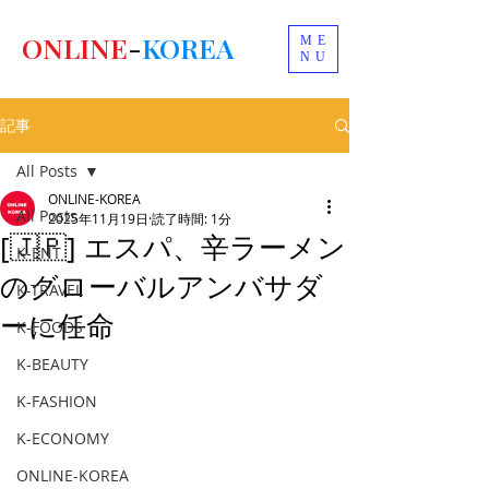
ONLINE
-
KOREA
ME
NU
記事
All Posts
ONLINE-KOREA
All Posts
2025年11月19日
読了時間: 1分
[🇯🇵] エスパ、辛ラーメン
K-ENT
のグローバルアンバサダ
K-TRAVEL
ーに任命
K-FOODS
K-BEAUTY
K-FASHION
K-ECONOMY
ONLINE-KOREA