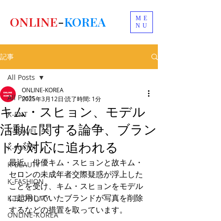
ONLINE
-
KOREA
ME
NU
記事
All Posts
ONLINE-KOREA
All Posts
2025年3月12日
読了時間: 1分
キム・スヒョン、モデル
K-ENT
活動に関する論争、ブラン
K-TRAVEL
ドが対応に追われる
K-FOODS
最近、俳優キム・スヒョンと故キム・
K-BEAUTY
セロンの未成年者交際疑惑が浮上した
K-FASHION
ことを受け、キム・スヒョンをモデル
に起用していたブランドが写真を削除
K-ECONOMY
するなどの措置を取っています。
ONLINE-KOREA