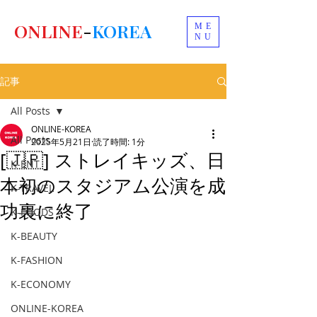
ONLINE
-
KOREA
ME
NU
記事
All Posts
ONLINE-KOREA
All Posts
2025年5月21日
読了時間: 1分
[🇯🇵] ストレイキッズ、日
K-ENT
本初のスタジアム公演を成
K-TRAVEL
功裏に終了
K-FOODS
K-BEAUTY
K-FASHION
K-ECONOMY
ONLINE-KOREA