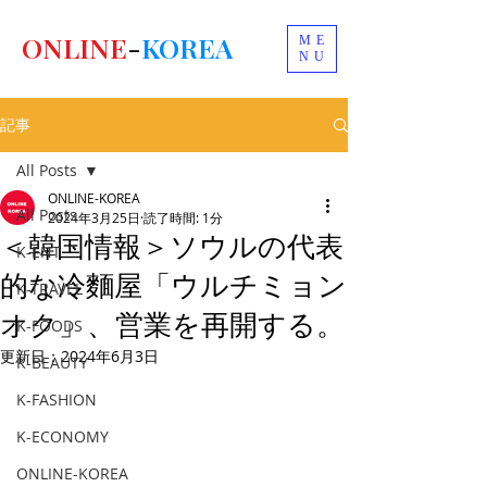
ONLINE
-
KOREA
ME
NU
記事
All Posts
ONLINE-KOREA
All Posts
2024年3月25日
読了時間: 1分
＜韓国情報＞ソウルの代表
K-ENT
的な冷麵屋「ウルチミョン
K-TRAVEL
オク」、営業を再開する。
K-FOODS
更新日：
2024年6月3日
K-BEAUTY
K-FASHION
K-ECONOMY
ONLINE-KOREA