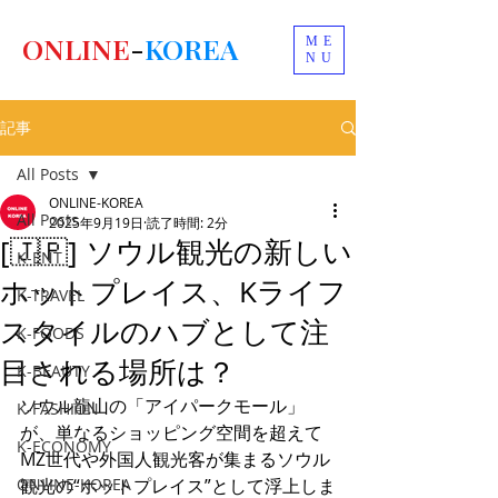
ONLINE
-
KOREA
ME
NU
記事
All Posts
ONLINE-KOREA
All Posts
2025年9月19日
読了時間: 2分
[🇯🇵] ソウル観光の新しい
K-ENT
ホットプレイス、Kライフ
K-TRAVEL
スタイルのハブとして注
K-FOODS
目される場所は？
K-BEAUTY
ソウル龍山の「アイパークモール」
K-FASHION
が、単なるショッピング空間を超えて
K-ECONOMY
MZ世代や外国人観光客が集まるソウル
ONLINE-KOREA
観光の“ホットプレイス”として浮上しま