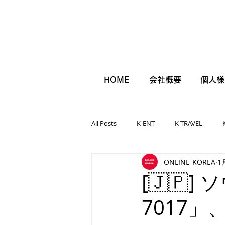
HOME
会社概要
個人様
All Posts
K-ENT
K-TRAVEL
ONLINE-KOREA
1
[🇯🇵
7017