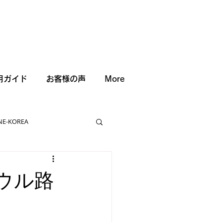
用ガイド
お客様の声
More
NE-KOREA
ソウル路
に