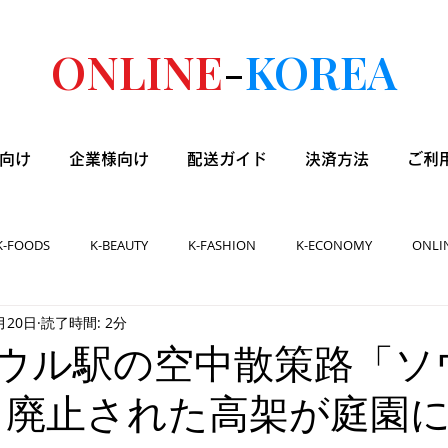
ONLINE
-
KOREA
向け
企業様向け
配送ガイド
決済方法
ご利
K-FOODS
K-BEAUTY
K-FASHION
K-ECONOMY
ONLI
月20日
読了時間: 2分
] ソウル駅の空中散策路「
」、廃止された高架が庭園