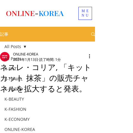
ONLINE
-
KOREA
ME
NU
記事
All Posts
ONLINE-KOREA
All Posts
2024年1月13日
読了時間: 1分
ネスレ・コリア, 「キット
K-ENT
カット 抹茶」の販売チャ
K-TRAVEL
ネルを拡大すると発表。
K-FOODS
K-BEAUTY
K-FASHION
K-ECONOMY
ONLINE-KOREA