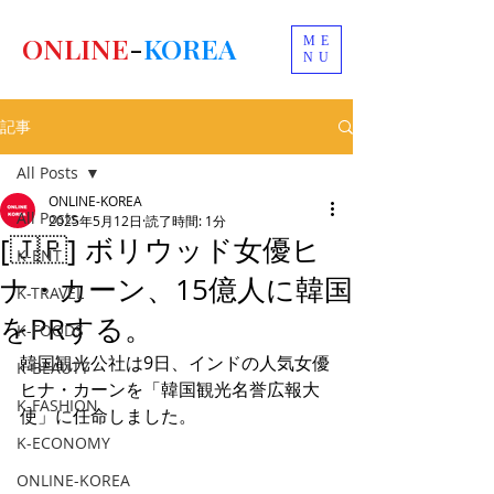
ONLINE
-
KOREA
ME
NU
記事
All Posts
ONLINE-KOREA
All Posts
2025年5月12日
読了時間: 1分
[🇯🇵] ボリウッド女優ヒ
K-ENT
ナ・カーン、15億人に韓国
K-TRAVEL
をPRする。
K-FOODS
韓国観光公社は9日、インドの人気女優
K-BEAUTY
ヒナ・カーンを「韓国観光名誉広報大
K-FASHION
使」に任命しました。
K-ECONOMY
ONLINE-KOREA