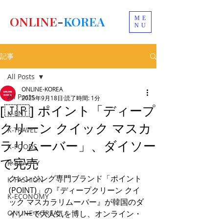
ONLINE
-
KOREA
ME
NU
記事
All Posts
ONLINE-KOREA
All Posts
2025年9月18日
読了時間: 1分
[🇯🇵] ポイント「ディープ
K-ENT
クリーン クイック マスカ
K-TRAVEL
ラリムーバー」、ダイソー
K-FOODS
で完売
K-BEAUTY
クレンジング専門ブランド「ポイント
K-FASHION
(POINT)」の『ディープクリーン クイ
K-ECONOMY
ック マスカラリムーバー』が韓国のダ
ONLINE-KOREA
イソーで大人気を博し、オンライン・