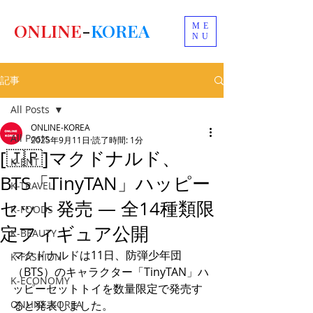
ONLINE
-
KOREA
ME
NU
記事
All Posts
ONLINE-KOREA
All Posts
2025年9月11日
読了時間: 1分
[🇯🇵]マクドナルド、
K-ENT
BTS「TinyTAN」ハッピー
K-TRAVEL
セット発売 ― 全14種類限
K-FOODS
定フィギュア公開
K-BEAUTY
マクドナルドは11日、防弾少年団
K-FASHION
（BTS）のキャラクター「TinyTAN」ハ
K-ECONOMY
ッピーセットトイを数量限定で発売す
ONLINE-KOREA
ると発表しました。