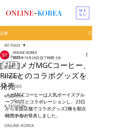
ONLINE
-
KOREA
ME
NU
記事
All Posts
ONLINE-KOREA
All Posts
2025年10月24日
読了時間: 2分
[🇯🇵]メガMGCコーヒー、
K-ENT
RIIZEとのコラボグッズを
K-TRAVEL
発売
K-FOODS
メガMGCコーヒーは人気ボーイズグル
K-BEAUTY
ープRIIZEとコラボレーションし、23日
K-FASHION
から全国店舗でコラボグッズ2種を順次
発売すると発表しました。
K-ECONOMY
ONLINE-KOREA