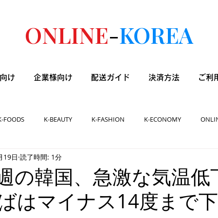
ONLINE
-
KOREA
向け
企業様向け
配送ガイド
決済方法
ご利
K-FOODS
K-BEAUTY
K-FASHION
K-ECONOMY
ONLI
月19日
読了時間: 1分
] 今週の韓国、急激な気温
ばはマイナス14度まで