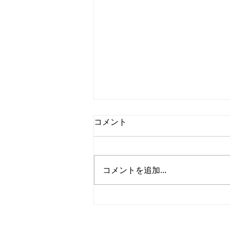
コメント
コメントを追加…
ONLINE-KOREA、ソウル市支
援の業務スペースにて新たな
ONLINE-KOREA
CEO: Nam Yeonjae
飛躍をスタートします