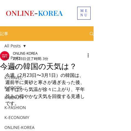
ONLINE
-
KOREA
ME
NU
記事
All Posts
ONLINE-KOREA
All Posts
2月23日
読了時間: 3分
今週の韓国の天気は？
K-ENT
今週（2月23日〜3月1日）の韓国は、
K-TRAVEL
週前半に黄砂と寒さが過ぎ去った後、
K-FOODS
週半ばから気温が徐々に上がり、平年
並みの穏やかな天気を回復する見通し
K-BEAUTY
です。
K-FASHION
K-ECONOMY
ONLINE-KOREA