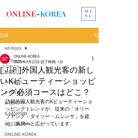
ONLINE
-
KOREA
ME
NU
記事
All Posts
ONLINE-KOREA
All Posts
2025年9月22日
読了時間: 1分
[🇯🇵]外国人観光客の新し
K-ENT
いKビューティーショッピ
K-TRAVEL
ング必須コースはどこ？
K-FOODS
訪韓外国人観光客のKビューティーショ
K-BEAUTY
ッピングトレンドが、従来の「オリー
K-FASHION
ブヤング・ダイソー・ムシンサ」を超
え、薬局へと広がっています。
K-ECONOMY
ONLINE-KOREA