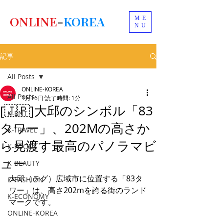
ONLINE
-
KOREA
ME
NU
記事
All Posts
ONLINE-KOREA
All Posts
1月16日
読了時間: 1分
[🇯🇵]大邱のシンボル「83
K-ENT
タワー」、202Mの高さか
K-TRAVEL
ら見渡す最高のパノラマビ
K-FOODS
ュー
K-BEAUTY
大邱（テグ）広域市に位置する「83タ
K-FASHION
ワー」は、高さ202mを誇る街のランド
K-ECONOMY
マークです。
ONLINE-KOREA