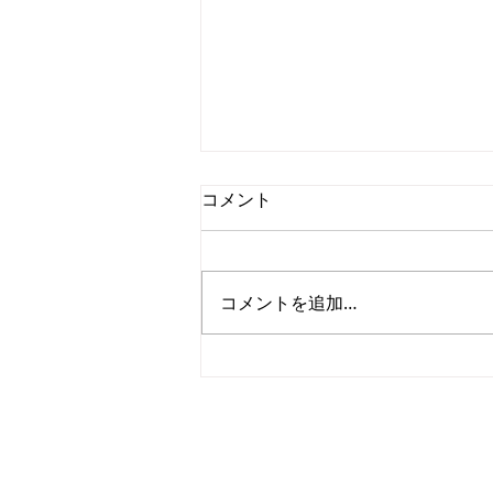
コメント
コメントを追加…
ONLINE-KOREA、ソウル市支
援の業務スペースにて新たな
ONLINE-KOREA
CEO: Nam Yeonjae
飛躍をスタートします
Address: 7F, 7-12, Nohae-ro 65-gi
Email:
contact@online-korea.com
No Email Collection