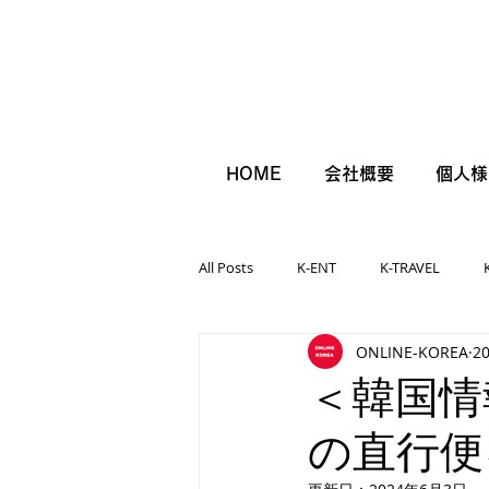
HOME
会社概要
個人様
All Posts
K-ENT
K-TRAVEL
ONLINE-KOREA
2
＜韓国情
の直行便