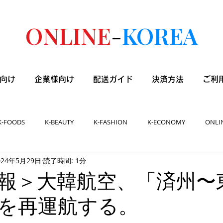
ONLINE
-
KOREA
向け
企業様向け
配送ガイド
決済方法
ご利
K-FOODS
K-BEAUTY
K-FASHION
K-ECONOMY
ONLI
024年5月29日
読了時間: 1分
報＞大韓航空、「済州〜
を再運航する。