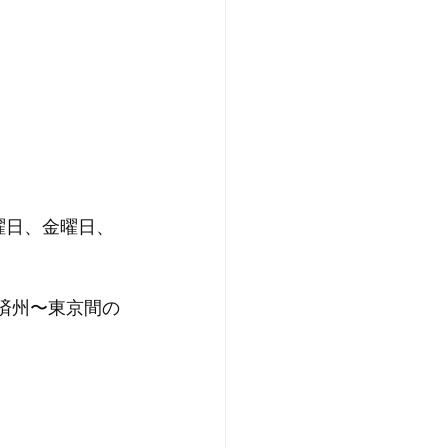
曜日、金曜日、
に済州〜東京間の