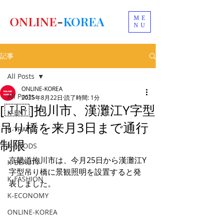
ONLINE
-
KOREA
ME
NU
記事
All Posts
ONLINE-KOREA
All Posts
2025年8月22日
読了時間: 1分
[🇯🇵]抱川市、漢灘江Y字型
K-ENT
吊り橋を来月3日まで通行
K-TRAVEL
制限
K-FOODS
京畿道抱川市は、今月25日から漢灘江Y
K-BEAUTY
字型吊り橋に景観照明を設置すると発
K-FASHION
表しました。
K-ECONOMY
ONLINE-KOREA