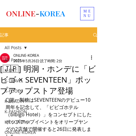
ONLINE
-
KOREA
ME
NU
記事
All Posts
ONLINE-KOREA
All Posts
2025年5月26日
読了時間: 2分
[🇯🇵] 明洞・ホンデに「ビ
K-ENT
ビゴ × SEVENTEEN」ポッ
K-TRAVEL
プアップストア登場
K-FOODS
CJ第一製糖はSEVENTEENのデビュー10
K-BEAUTY
周年を記念して、「ビビゴホテル
K-FASHION
（bibigo Hotel）」をコンセプトにした
ポップアップイベントをオリーブヤン
K-ECONOMY
グの2店舗で開催すると26日に発表しま
ONLINE-KOREA