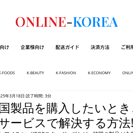
ONLINE
-
KOREA
向け
企業様向け
配送ガイド
決済方法
ご利
K-FOODS
K-BEAUTY
K-FASHION
K-ECONOMY
ONLI
025年3月18日
読了時間: 3分
国製品を購入したいとき
サービスで解決する方法