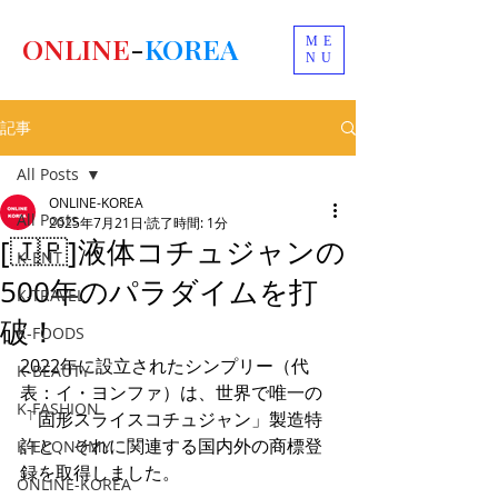
ONLINE
-
KOREA
ME
NU
記事
All Posts
ONLINE-KOREA
All Posts
2025年7月21日
読了時間: 1分
[🇯🇵]液体コチュジャンの
K-ENT
500年のパラダイムを打
K-TRAVEL
破！
K-FOODS
2022年に設立されたシンプリー（代
K-BEAUTY
表：イ・ヨンファ）は、世界で唯一の
K-FASHION
「固形スライスコチュジャン」製造特
許と、それに関連する国内外の商標登
K-ECONOMY
録を取得しました。
ONLINE-KOREA