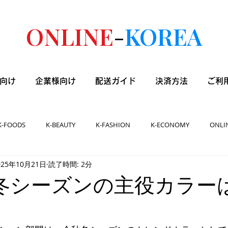
ONLINE
-
KOREA
向け
企業様向け
配送ガイド
決済方法
ご利
K-FOODS
K-BEAUTY
K-FASHION
K-ECONOMY
ONLI
025年10月21日
読了時間: 2分
]秋冬シーズンの主役カラー