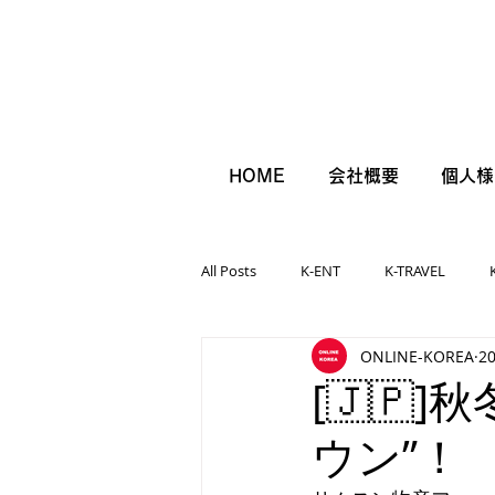
HOME
会社概要
個人様
All Posts
K-ENT
K-TRAVEL
ONLINE-KOREA
2
[🇯🇵
ウン”！