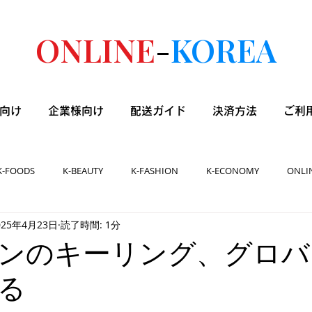
ONLINE
-
KOREA
向け
企業様向け
配送ガイド
決済方法
ご利
K-FOODS
K-BEAUTY
K-FASHION
K-ECONOMY
ONLI
025年4月23日
読了時間: 1分
ンのキーリング、グロバ
る