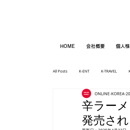
HOME
会社概要
個人様
All Posts
K-ENT
K-TRAVEL
ONLINE-KOREA
2
辛ラーメ
発売され