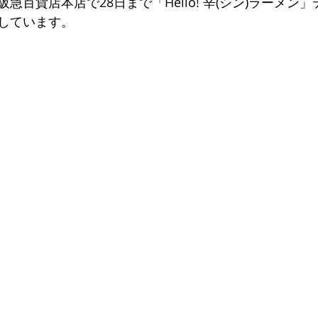
急百貨店本店で28日まで「Hello! 辛(シン)ラーメン
しています。