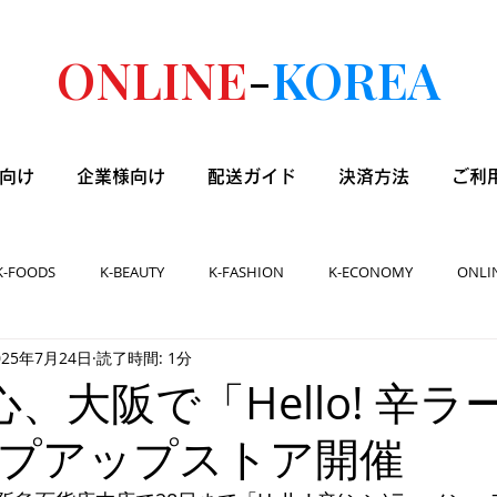
ONLINE
-
KOREA
向け
企業様向け
配送ガイド
決済方法
ご利
K-FOODS
K-BEAUTY
K-FASHION
K-ECONOMY
ONLI
025年7月24日
読了時間: 1分
]農心、大阪で「Hello! 辛ラ
プアップストア開催