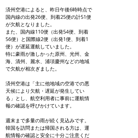
済州空港によると、昨日午後6時時点で
国内線の出発26便、到着25便の計51便
が欠航となりました。
また、国内線110便（出発54便、到着
56便）と国際線2便（出発1便、到着1
便）が遅延運航していました。
特に豪雨が激しかった原州、光州、金
海、清州、麗水、浦項慶州などの地域
で欠航が相次ぎました。
済州空港は「主に他地域の空港での悪
天候により欠航・遅延が発生してい
る」とし、航空利用者に事前に運航情
報の確認を呼びかけています。
週末まで多量の雨が続く見込みです。
韓国を訪問または帰国される方は、運
航情報の確認と安全に十分ご注意くだ