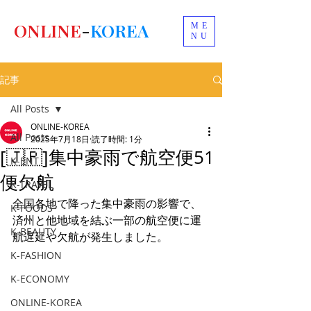
ONLINE
-
KOREA
ME
NU
記事
All Posts
ONLINE-KOREA
All Posts
2025年7月18日
読了時間: 1分
[🇯🇵]集中豪雨で航空便51
K-ENT
便欠航
K-TRAVEL
全国各地で降った集中豪雨の影響で、
K-FOODS
済州と他地域を結ぶ一部の航空便に運
K-BEAUTY
航遅延や欠航が発生しました。
K-FASHION
K-ECONOMY
ONLINE-KOREA