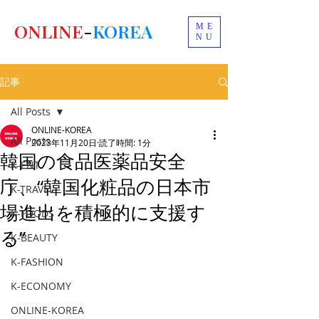
ONLINE
-
KOREA
ME
NU
記事
All Posts
ONLINE-KOREA
All Posts
2023年11月20日
読了時間: 1分
韓国の食品医薬品安全
K-ENT
庁、“韓国化粧品の日本市
K-TRAVEL
場進出を積極的に支援す
K-FOODS
る”
K-BEAUTY
K-FASHION
K-ECONOMY
ONLINE-KOREA