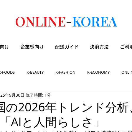
ONLINE
-
KOREA
向け
企業様向け
配送ガイド
決済方法
ご利
K-FOODS
K-BEAUTY
K-FASHION
K-ECONOMY
ONLI
025年9月30日
読了時間: 1分
]韓国の2026年トレンド分
「AIと人間らしさ」