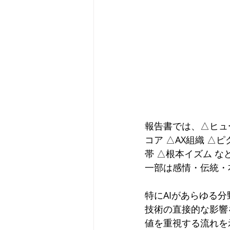
報告書では、△ヒュ
コア △AX組織 △
帯 △根本イズム な
一部は感情・伝統・
特にAIがあらゆる
技術の直接的な影響
値を重視する流れを