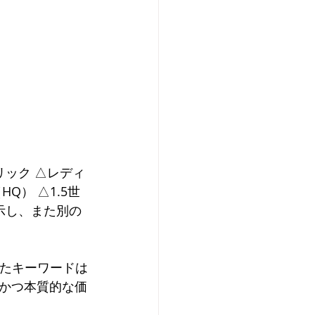
リック △レディ
Q） △1.5世
示し、また別の
ったキーワードは
かつ本質的な価