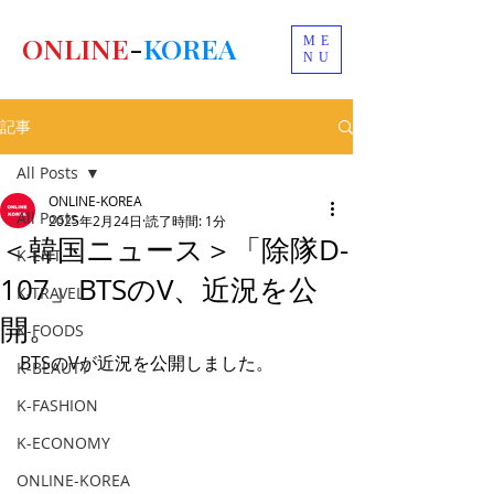
ONLINE
-
KOREA
ME
NU
記事
All Posts
ONLINE-KOREA
All Posts
2025年2月24日
読了時間: 1分
＜韓国ニュース＞「除隊D-
K-ENT
107」BTSのV、近況を公
K-TRAVEL
開。
K-FOODS
BTSのVが近況を公開しました。
K-BEAUTY
K-FASHION
K-ECONOMY
ONLINE-KOREA