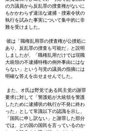
の力議員から反乱罪の捜査権がないに
もかかわらず違法な逮捕・捜索令状の
執行を試みた事実について集中的に非
難を受けました。
 彼は「職権乱用罪の捜査権が公捜処に
あり、反乱罪の捜査も可能だ」と説明
しましたが、「職権乱用だけでは現職
大統領の不逮捕特権の例外事由にはな
らない」という与党の議員の指摘には
明確な答えを出せませんでした。
 また、オ氏は野党である民主党の謝罪
要求に対して「警護処が大統領を警護
したために逮捕状の執行が不発に終わ
った」として常識以下の認識を示し、
「国民に申し訳ない」と謝罪した部分
では、どの国の国民を言っているのか