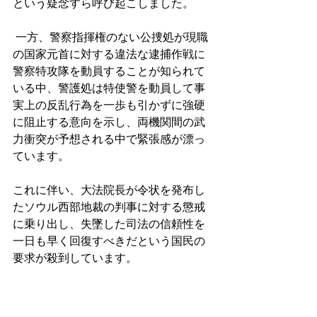
という疑念すら呼び起こしました。
 一方、警察指揮権のない公捜処が現職
の国家元首に対する違法な逮捕作戦に
警察特攻隊を動員することが知られて
いる中、警護処は特使警を動員して事
実上の反乱行為を一歩も引かずに強硬
に阻止する意向を示し、両機関間の武
力衝突が予想される中で緊張感が漂っ
ています。
これに伴い、大法院長が令状を発布し
たソウル西部地裁の判事に対する懲戒
に乗り出し、失墜した司法の信頼性を
一日も早く回復すべきだという国民の
要求が殺到しています。