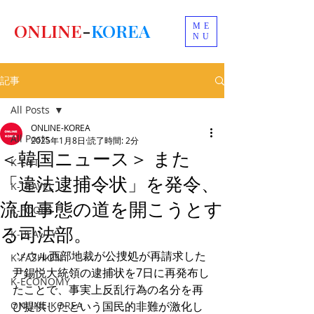
ONLINE
-
KOREA
ME
NU
記事
All Posts
ONLINE-KOREA
All Posts
2025年1月8日
読了時間: 2分
＜韓国ニュース＞ また
K-ENT
「違法逮捕令状」を発令、
K-TRAVEL
流血事態の道を開こうとす
K-FOODS
る司法部。
K-BEAUTY
 ソウル西部地裁が公捜処が再請求した
K-FASHION
尹錫悦大統領の逮捕状を7日に再発布し
K-ECONOMY
たことで、事実上反乱行為の名分を再
ONLINE-KOREA
び提供したという国民的非難が激化し