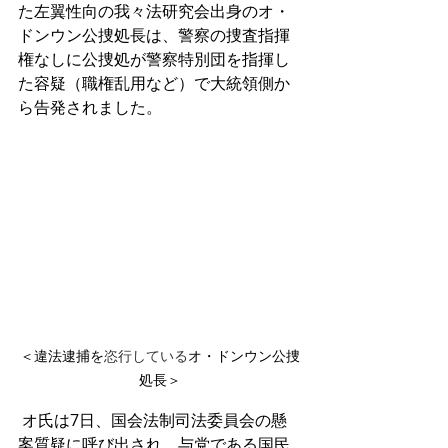
た左翼性向の我々法研究会出身のオ・
ドンウン公捜処長は、警察の捜査指揮
権なしに公捜処が警察特別団を指揮し
た容疑（職権乱用など）で大統領側か
ら告発されました。
＜
違法逮捕を
恣行している
オ・ドンウン公捜
処長
＞
 オ氏は7日、国会法制司法委員会の懸
案質疑に呼び出され、与党である国民