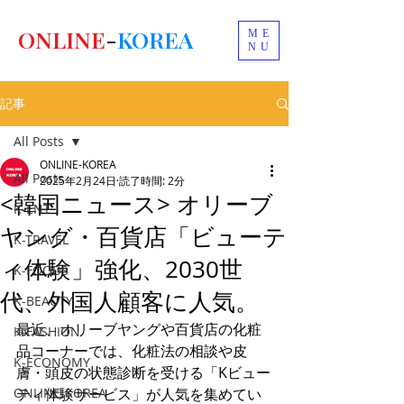
ONLINE
-
KOREA
ME
NU
記事
All Posts
ONLINE-KOREA
All Posts
2025年2月24日
読了時間: 2分
<韓国ニュース> オリーブ
K-ENT
ヤング・百貨店「ビューテ
K-TRAVEL
ィ体験」強化、2030世
K-FOODS
代、外国人顧客に人気。
K-BEAUTY
最近、オリーブヤングや百貨店の化粧
K-FASHION
品コーナーでは、化粧法の相談や皮
K-ECONOMY
膚・頭皮の状態診断を受ける「Kビュー
ONLINE-KOREA
ティ体験サービス」が人気を集めてい