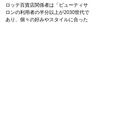
ロッテ百貨店関係者は「ビューティサ
ロンの利用者の半分以上が2030世代で
あり、個々の好みやスタイルに合った
体験を求める若年層顧客に大きな支持
を受けている。今後、さらに多様なビ
ューティサービスを導入していきた
い」と述べました。
最新記事
すべて表示