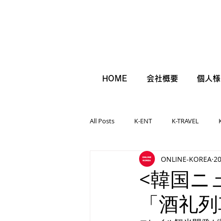
HOME
会社概要
個人様
All Posts
K-ENT
K-TRAVEL
ONLINE-KOREA
2
<韓国ニ
「酒礼列