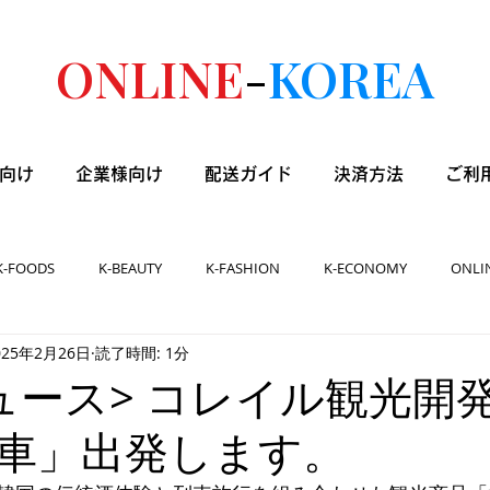
ONLINE
-
KOREA
向け
企業様向け
配送ガイド
決済方法
ご利
K-FOODS
K-BEAUTY
K-FASHION
K-ECONOMY
ONLI
025年2月26日
読了時間: 1分
ュース> コレイル観光開
車」出発します。