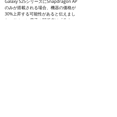
Galaxy S25シリーズにSnapdragon AP
のみが搭載される場合、機器の価格が
30%上昇する可能性があると伝えまし
た。サムスン電子の関係者は「Galaxy 
S25の発売まで約5ヶ月残っている現時
点ではまだ決まっていない」と述べま
した。
韓国お買い物・ビジネス代行サービスなら
www.
online
-korea.
com
最新記事
すべて表示