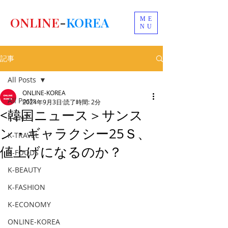
ONLINE
-
KOREA
ME
NU
記事
All Posts
ONLINE-KOREA
All Posts
2024年9月3日
読了時間: 2分
<韓国ニュース＞サンス
K-ENT
ン・ギャラクシー25Ｓ、
K-TRAVEL
値上げになるのか？
K-FOODS
K-BEAUTY
K-FASHION
K-ECONOMY
ONLINE-KOREA