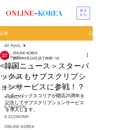
ONLINE
-
KOREA
ME
NU
記事
All Posts
ONLINE-KOREA
All Posts
2024年9月24日
読了時間: 1分
<韓国ニュース＞スターバ
K-ENT
ックスもサブスクリプシ
K-TRAVEL
ョンサービスに参戦！？
K-FOODS
スターバックスコリアが開店25周年を
K-BEAUTY
記念してサブスクリプションサービス
K-FASHION
を導入します。
K-ECONOMY
ONLINE-KOREA