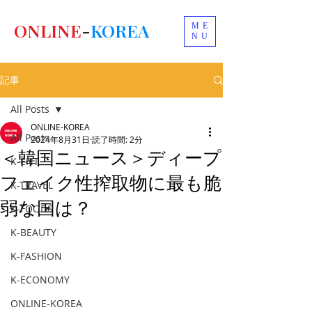
ONLINE
-
KOREA
ME
NU
記事
All Posts
ONLINE-KOREA
All Posts
2024年8月31日
読了時間: 2分
＜韓国ニュース＞ディープ
K-ENT
フェイク性搾取物に最も脆
K-TRAVEL
弱な国は？
K-FOODS
K-BEAUTY
K-FASHION
K-ECONOMY
ONLINE-KOREA