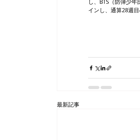
し、BTS（防弾少年
インし、通算28週
最新記事