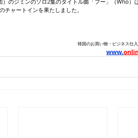
団）のジミンのソロ2集のタイトル曲「フー」（Who）は
目のチャートインを果たしました。
韓国のお買い物・ビジネス仕入
www.
onli