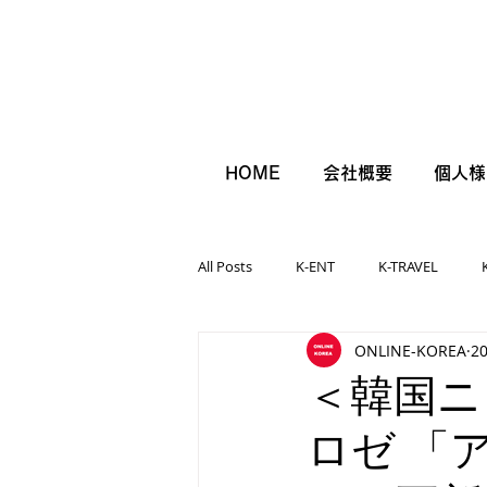
HOME
会社概要
個人様
All Posts
K-ENT
K-TRAVEL
ONLINE-KOREA
2
＜韓国ニ
ロゼ 「