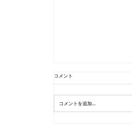
コメント
コメントを追加…
ONLINE-KOREA、ソウル市支
援の業務スペースにて新たな
ONLINE-KOREA