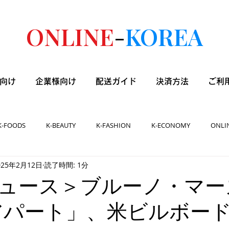
ONLINE
-
KOREA
向け
企業様向け
配送ガイド
決済方法
ご利
K-FOODS
K-BEAUTY
K-FASHION
K-ECONOMY
ONLI
025年2月12日
読了時間: 1分
ュース＞ブルーノ・マー
アパート」、米ビルボー