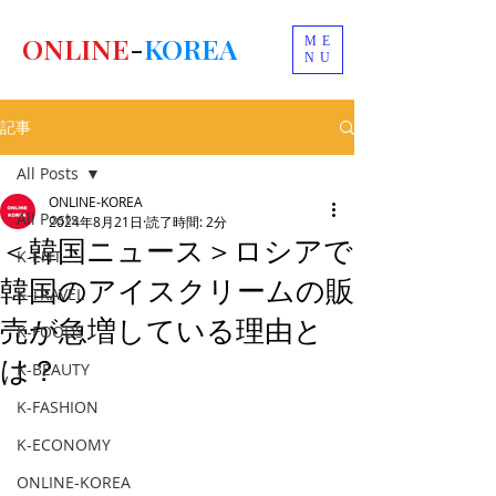
ONLINE
-
KOREA
ME
NU
記事
All Posts
ONLINE-KOREA
All Posts
2024年8月21日
読了時間: 2分
＜韓国ニュース＞ロシアで
K-ENT
韓国のアイスクリームの販
K-TRAVEL
売が急増している理由と
K-FOODS
は？
K-BEAUTY
K-FASHION
K-ECONOMY
ONLINE-KOREA