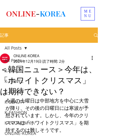
ONLINE
-
KOREA
ME
NU
記事
All Posts
ONLINE-KOREA
All Posts
2024年12月19日
読了時間: 2分
＜韓国ニュース＞今年は、
K-ENT
「ホワイトクリスマス」
K-TRAVEL
は期待できない？
K-FOODS
今週の土曜日は中部地方を中心に大雪
K-BEAUTY
が降り、その後の日曜日には寒波が予
K-FASHION
想されています。しかし、今年のクリ
スマスは「ホワイトクリスマス」を期
K-ECONOMY
待するのは難しそうです。
ONLINE-KOREA