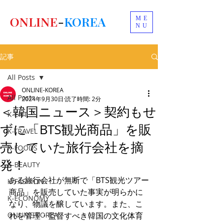
ONLINE
-
KOREA
ME
NU
記事
All Posts
ONLINE-KOREA
All Posts
2024年9月30日
読了時間: 2分
＜韓国ニュース＞契約もせ
K-ENT
ずに「BTS観光商品」を販
K-TRAVEL
売していた旅行会社を摘
K-FOODS
発！
K-BEAUTY
ある旅行会社が無断で「BTS観光ツアー
K-FASHION
商品」を販売していた事実が明らかに
K-ECONOMY
なり、物議を醸しています。また、こ
ONLINE-KOREA
れを管理・監督すべき韓国の文化体育