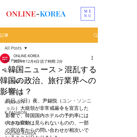
ONLINE
-
KOREA
ME
NU
記事
All Posts
ONLINE-KOREA
All Posts
2024年12月4日
読了時間: 2分
＜韓国ニュース＞混乱する
K-ENT
韓国の政治、旅行業界への
K-TRAVEL
影響は？
K-FOODS
前日（3日）夜、尹錫悦（
ユン・ソンニ
K-BEAUTY
ョル
）大統領が非常戒厳令を宣言した
K-FASHION
影響で、韓国国内ホテルの予約率には
大きな変動は見られないものの、一部
K-ECONOMY
の
宿泊客
からの問い合わせが相次いで
ONLINE-KOREA