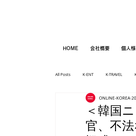
HOME
会社概要
個人様
All Posts
K-ENT
K-TRAVEL
ONLINE-KOREA
2
＜韓国ニ
官、不法