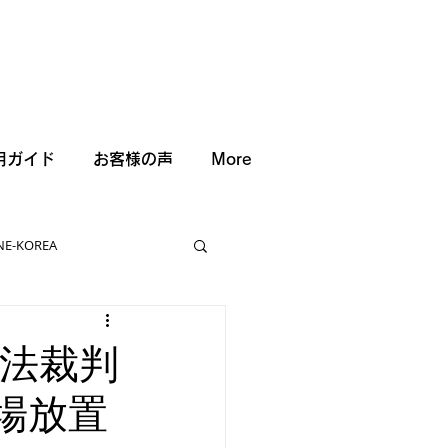
用ガイド
お客様の声
More
NE-KOREA
憲法裁判
場放置