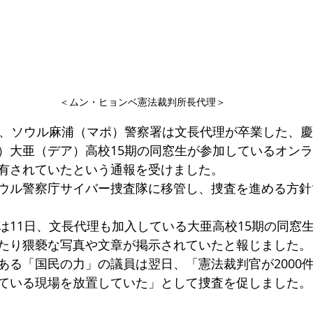
＜ムン・ヒョンベ憲法裁判所長代理＞
と、ソウル麻浦（マポ）警察署は文長代理が卒業した、
）大亜（デア）高校15期の同窓生が参加しているオン
有されていたという通報を受けました。
ウル警察庁サイバー捜査隊に移管し、捜査を進める方針
は11日、文長代理も加入している大亜高校15期の同窓
たり猥褻な写真や文章が掲示されていたと報じました。
ある「国民の力」の議員は翌日、「憲法裁判官が2000
ている現場を放置していた」として捜査を促しました。