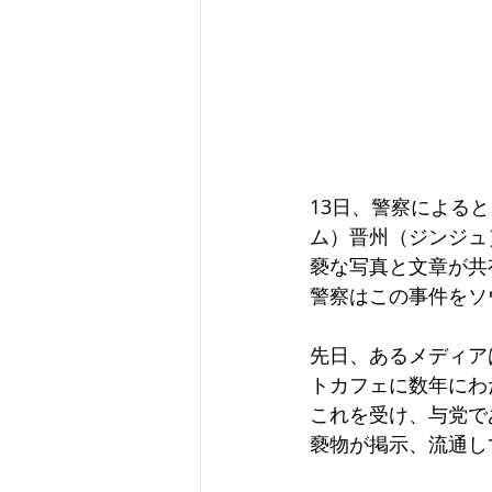
13日、警察による
ム）晋州（ジンジュ
褻な写真と文章が共
警察はこの事件をソ
先日、あるメディア
トカフェに数年にわ
これを受け、与党で
褻物が掲示、流通し