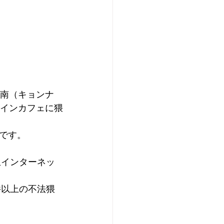
慶南（キョンナ
ラインカフェに猥
です。
生インターネッ
件以上の不法猥