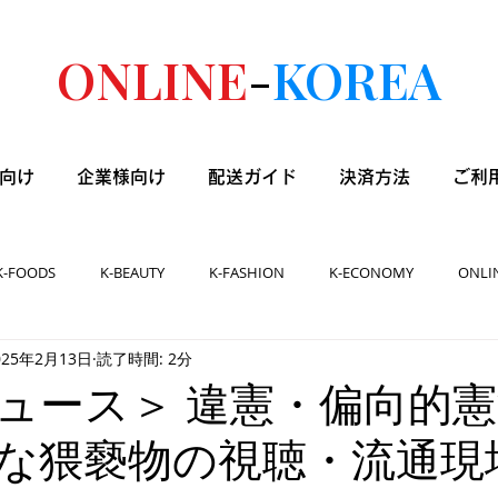
ONLINE
-
KOREA
向け
企業様向け
配送ガイド
決済方法
ご利
K-FOODS
K-BEAUTY
K-FASHION
K-ECONOMY
ONLI
025年2月13日
読了時間: 2分
ュース＞ 違憲・偏向的
な猥褻物の視聴・流通現