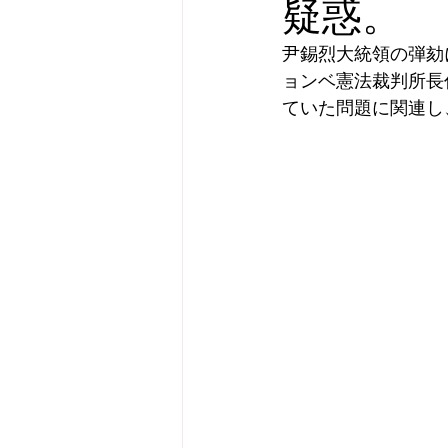
疑惑。
尹錫烈大統領の弾劾
ョンベ憲法裁判所長
ていた問題に関連し