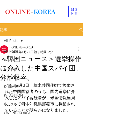
ONLINE
-
KOREA
ME
NU
記事
All Posts
ONLINE-KOREA
All Posts
2025年1月22日
読了時間: 2分
＜韓国ニュース＞選挙操作
K-ENT
に介入した中国スパイ団、
K-TRAVEL
分離収容。
K-FOODS
 昨年12月3日、韓米共同作戦で検挙さ
K-BEAUTY
れた中国国籍者のうち、国内選挙に介
K-FASHION
入したスパイ容疑者が、米国情報当局
によって日本沖縄県那覇市に拘留され
K-ECONOMY
ていることが明らかになりました。
ONLINE-KOREA