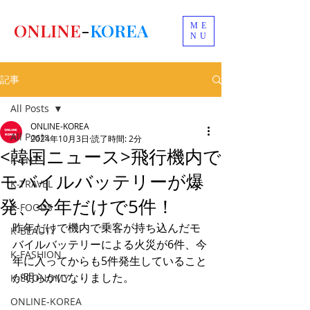
ONLINE
-
KOREA
ME
NU
記事
All Posts
ONLINE-KOREA
All Posts
2024年10月3日
読了時間: 2分
<韓国ニュース>飛行機内で
K-ENT
モバイルバッテリーが爆
K-TRAVEL
発、今年だけで5件！
K-FOODS
昨年だけで機内で乗客が持ち込んだモ
K-BEAUTY
バイルバッテリーによる火災が6件、今
K-FASHION
年に入ってからも5件発生していること
が明らかになりました。
K-ECONOMY
ONLINE-KOREA