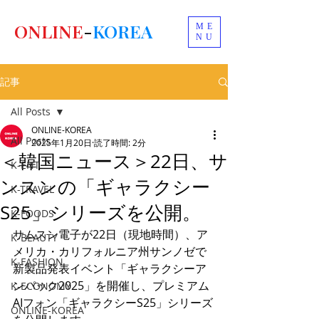
ONLINE
-
KOREA
ME
NU
記事
All Posts
ONLINE-KOREA
All Posts
2025年1月20日
読了時間: 2分
＜韓国ニュース＞22日、サ
K-ENT
ンスンの「ギャラクシー
K-TRAVEL
S25」シリーズを公開。
K-FOODS
サムスン電子が22日（現地時間）、ア
K-BEAUTY
メリカ・カリフォルニア州サンノゼで
K-FASHION
新製品発表イベント「ギャラクシーア
ンパック2025」を開催し、プレミアム
K-ECONOMY
AIフォン「ギャラクシーS25」シリーズ
ONLINE-KOREA