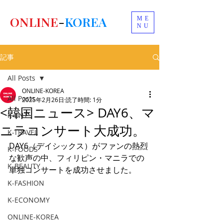
ONLINE
-
KOREA
ME
NU
記事
All Posts
ONLINE-KOREA
All Posts
2025年2月26日
読了時間: 1分
<韓国ニュース> DAY6、マ
K-ENT
ニラコンサート大成功。
K-TRAVEL
DAY6（デイシックス）がファンの熱烈
K-FOODS
な歓声の中、フィリピン・マニラでの
K-BEAUTY
単独コンサートを成功させました。
K-FASHION
K-ECONOMY
ONLINE-KOREA