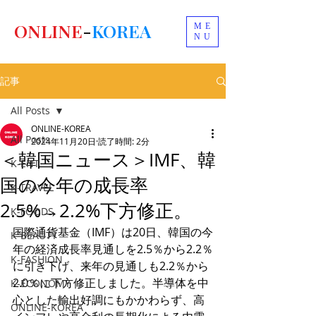
ONLINE
-
KOREA
ME
NU
記事
All Posts
ONLINE-KOREA
All Posts
2024年11月20日
読了時間: 2分
＜韓国ニュース＞IMF、韓
K-ENT
国の今年の成長率
K-TRAVEL
2.5%→2.2%下方修正。
K-FOODS
国際通貨基金（IMF）は20日、韓国の今
K-BEAUTY
年の経済成長率見通しを2.5％から2.2％
K-FASHION
に引き下げ、来年の見通しも2.2％から
2.0％に下方修正しました。半導体を中
K-ECONOMY
心とした輸出好調にもかかわらず、高
ONLINE-KOREA