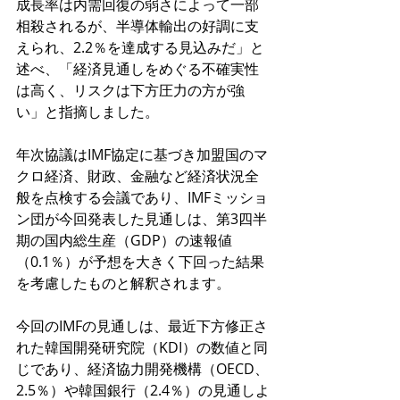
成長率は内需回復の弱さによって一部
相殺されるが、半導体輸出の好調に支
えられ、2.2％を達成する見込みだ」と
述べ、「経済見通しをめぐる不確実性
は高く、リスクは下方圧力の方が強
い」と指摘しました。
年次協議はIMF協定に基づき加盟国のマ
クロ経済、財政、金融など経済状況全
般を点検する会議であり、IMFミッショ
ン団が今回発表した見通しは、第3四半
期の国内総生産（GDP）の速報値
（0.1％）が予想を大きく下回った結果
を考慮したものと解釈されます。
今回のIMFの見通しは、最近下方修正さ
れた韓国開発研究院（KDI）の数値と同
じであり、経済協力開発機構（OECD、
2.5％）や韓国銀行（2.4％）の見通しよ